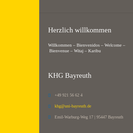
Herzlich willkommen
Willkommen – Bienvenidos – Welcome –
Bienvenue – Witaj – Karibu
KHG Bayreuth
+49 921 56 62 4

khg@uni-bayreuth.de

Emil-Warburg-Weg 17 | 95447 Bayreuth
