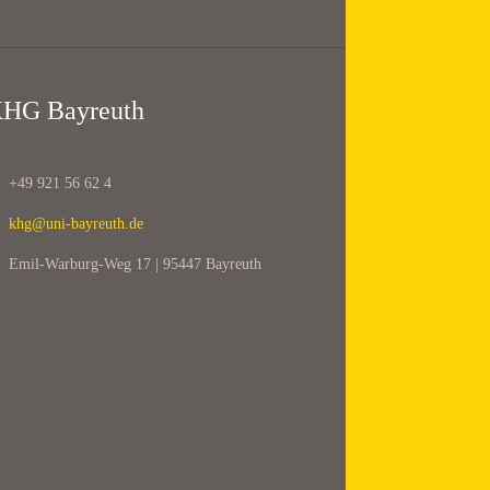
HG Bayreuth
+49 921 56 62 4
khg@uni-bayreuth.de
Emil-Warburg-Weg 17 | 95447 Bayreuth