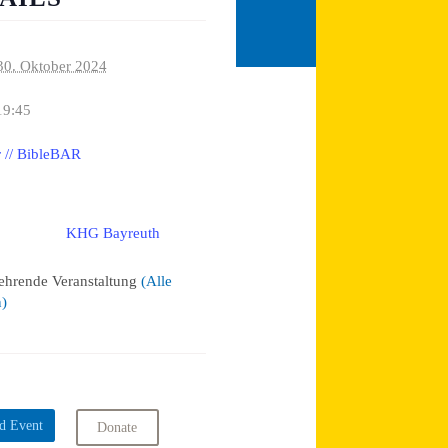
30. Oktober 2024
19:45
 // BibleBAR
KHG Bayreuth
:
ehrende Veranstaltung
(Alle
n)
d Event
Donate