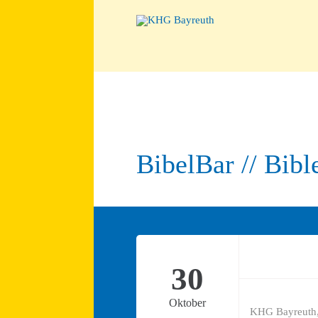
BibelBar // Bib
30
Oktober
KHG Bayreuth,