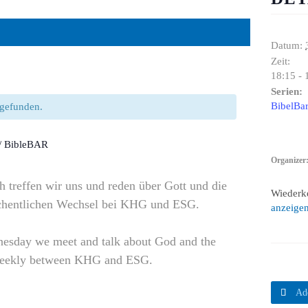
Datum:
Zeit:
18:15 - 
Serien:
BibelBar
ttgefunden.
// BibleBAR
Organizer
 treffen wir uns und reden über Gott und die
Wiederk
öchentlichen Wechsel bei KHG und ESG.
anzeige
esday we meet and talk about God and the
 weekly between KHG and ESG.

Ad