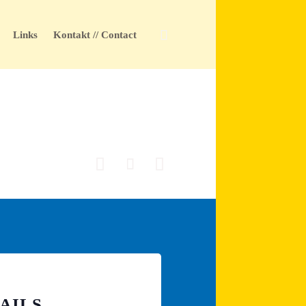
Skip

Links
Kontakt // Contact
to
content



AILS