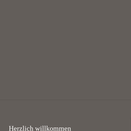
August
Mittagsgebet mit Suppe
12:00 — 13:30
@
KHG Bayreuth
Herzlich willkommen