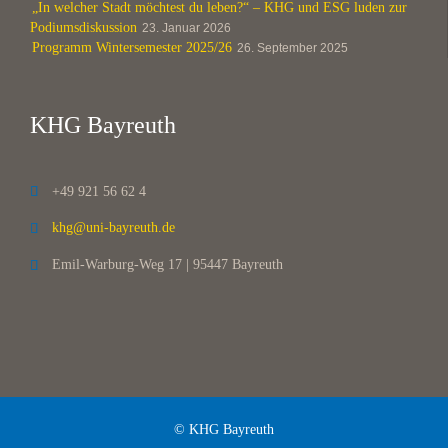
„In welcher Stadt möchtest du leben?“ – KHG und ESG luden zur
Podiumsdiskussion
23. Januar 2026
Programm Wintersemester 2025/26
26. September 2025
KHG Bayreuth
+49 921 56 62 4

khg@uni-bayreuth.de

Emil-Warburg-Weg 17 | 95447 Bayreuth

© KHG Bayreuth