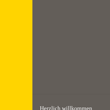
August
Frühschicht mit
Frühstück //
Morning prayer
7:00 — 8:30
@
KHG Bayreuth
Herzlich willkommen