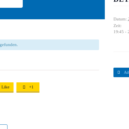
Datum:
Zeit:
19:45 - 
ttgefunden.

Ad
Like
+1
