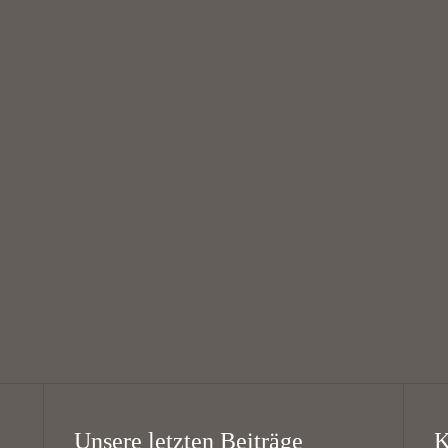
August
August
Theatergruppe “Die
West Coast Swing
Schwarzen Schafe”
16:00 — 18:00
// Theatre group
@
KHG Bayreuth
“The Black Sheep”
18:00 — 20:00
@
KHG Bayreuth
Unsere letzten Beiträge
K