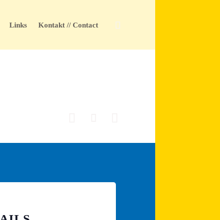
Skip

Links
Kontakt // Contact
to
content



AILS