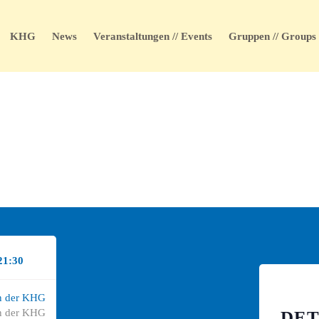
KHG
News
Veranstaltungen // Events
Gruppen // Groups
21:30
in der KHG
in der KHG
DET