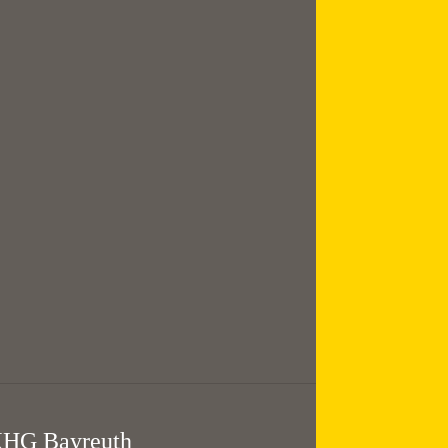
August
Mittagsgebet mit
Suppe
12:00 — 13:30
@
KHG Bayreuth
HG Bayreuth