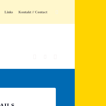
Skip

Links
Kontakt // Contact
to
content



AILS