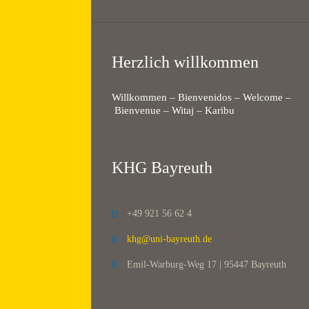
Herzlich willkommen
Willkommen – Bienvenidos – Welcome –
Bienvenue – Witaj – Karibu
KHG Bayreuth
+49 921 56 62 4

khg@uni-bayreuth.de

Emil-Warburg-Weg 17 | 95447 Bayreuth
