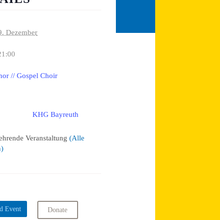
9. Dezember
21:00
or // Gospel Choir
KHG Bayreuth
:
ehrende Veranstaltung
(Alle
n)
d Event
Donate