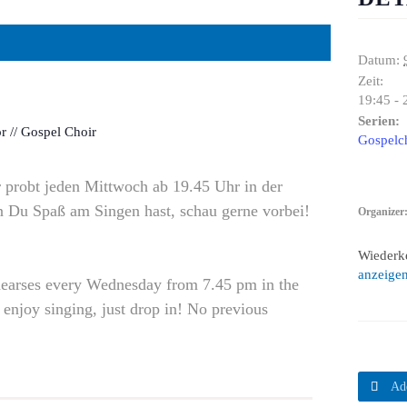
Datum:
Zeit:
19:45 - 
Serien:
r // Gospel Choir
Gospelch
probt jeden Mittwoch ab 19.45 Uhr in der
 Du Spaß am Singen hast, schau gerne vorbei!
Organizer
Wiederk
anzeige
hearses every Wednesday from 7.45 pm in the
enjoy singing, just drop in! No previous

Ad