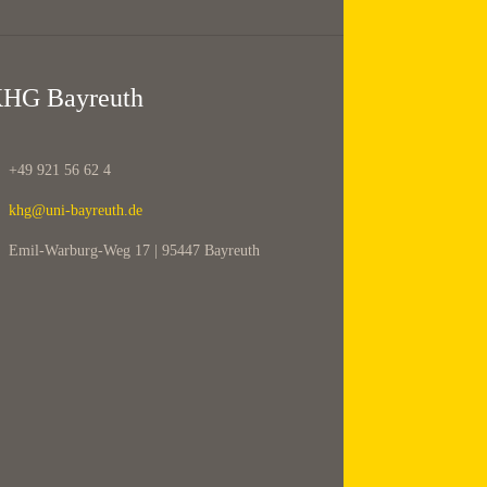
HG Bayreuth
+49 921 56 62 4
khg@uni-bayreuth.de
Emil-Warburg-Weg 17 | 95447 Bayreuth