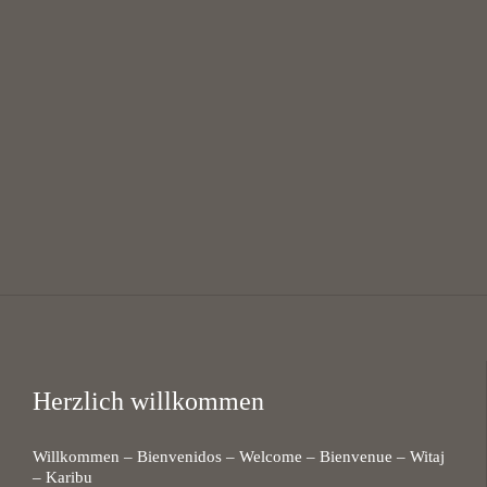
Mittagsgebet mit Suppe
12:00 — 13:30
@
KHG Bayreuth
Herzlich willkommen
Willkommen – Bienvenidos – Welcome – Bienvenue – Witaj
– Karibu