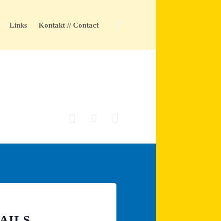
Skip

Links
Kontakt // Contact
to
content



AILS