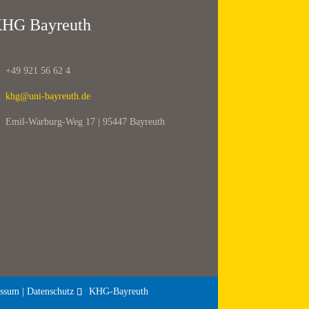
HG Bayreuth
+49 921 56 62 4
khg@uni-bayreuth.de
Emil-Warburg-Weg 17 | 95447 Bayreuth
ssum | Datenschutz
KHG-Bayreuth
