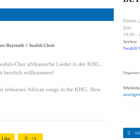
Datum:
Zeit:
19:30 - 
Serien:
or Bayreuth // Suahili Choir
Swahili 
wahili-Chor afrikanische Lieder in der KHG.
it herzlich willkommen!
Organizer
Wiederk
oir rehearses African songs in the KHG. New
anzeige

Ad
Like
+1
