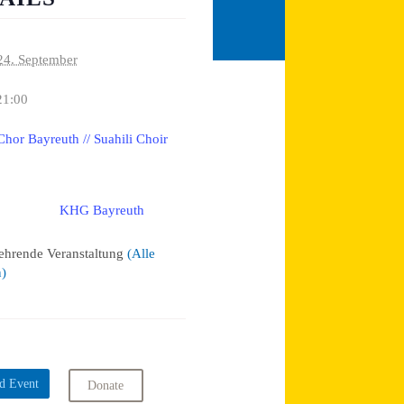
24. September
21:00
Chor Bayreuth // Suahili Choir
KHG Bayreuth
:
ehrende Veranstaltung
(Alle
n)
d Event
Donate