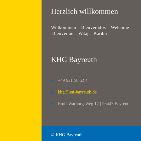
Herzlich willkommen
Willkommen – Bienvenidos – Welcome –
Bienvenue – Witaj – Karibu
KHG Bayreuth
+49 921 56 62 4

khg@uni-bayreuth.de

Emil-Warburg-Weg 17 | 95447 Bayreuth

© KHG Bayreuth