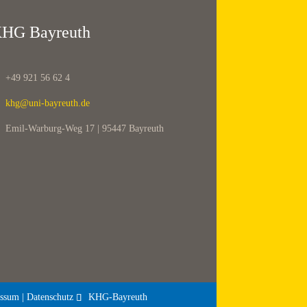
HG Bayreuth
+49 921 56 62 4
khg@uni-bayreuth.de
Emil-Warburg-Weg 17 | 95447 Bayreuth
ssum | Datenschutz
KHG-Bayreuth
