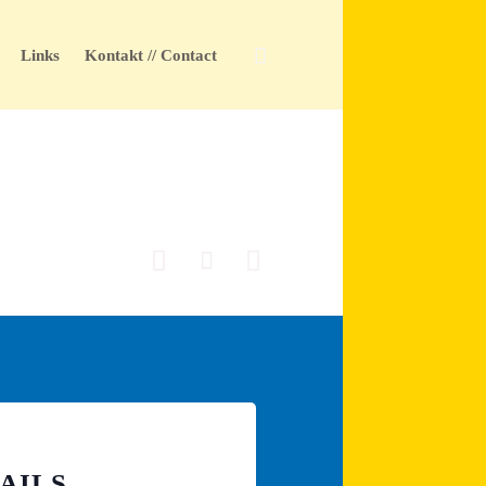
Skip

Links
Kontakt // Contact
to
content



AILS