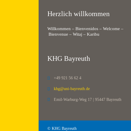
Herzlich willkommen
Willkommen – Bienvenidos – Welcome –
Bienvenue – Witaj – Karibu
KHG Bayreuth
+49 921 56 62 4

khg@uni-bayreuth.de

Emil-Warburg-Weg 17 | 95447 Bayreuth

© KHG Bayreuth