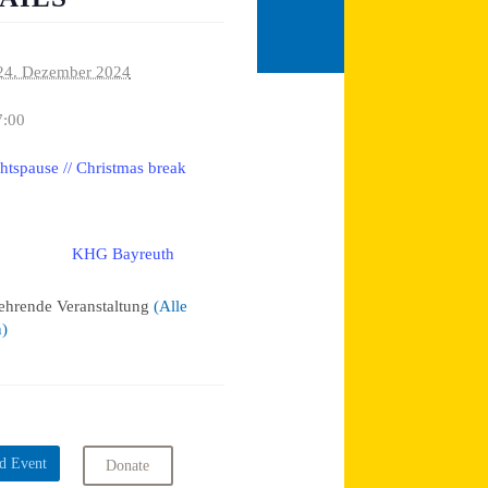
24. Dezember 2024
7:00
tspause // Christmas break
KHG Bayreuth
:
ehrende Veranstaltung
(Alle
n)
d Event
Donate