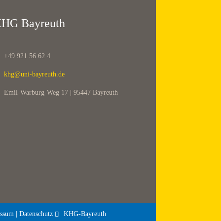
HG Bayreuth
+49 921 56 62 4
khg@uni-bayreuth.de
Emil-Warburg-Weg 17 | 95447 Bayreuth
ssum | Datenschutz
KHG-Bayreuth
