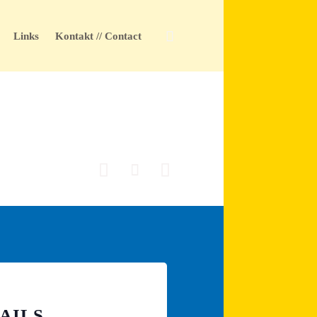
Skip

Links
Kontakt // Contact
to
content



AILS