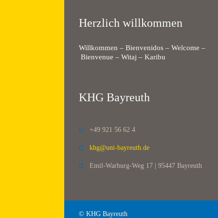
Herzlich willkommen
Willkommen – Bienvenidos – Welcome –
Bienvenue – Witaj – Karibu
KHG Bayreuth
+49 921 56 62 4

khg@uni-bayreuth.de

Emil-Warburg-Weg 17 | 95447 Bayreuth

© KHG Bayreuth