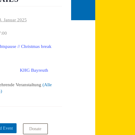
3. Januar 2025
7:00
tspause // Christmas break
KHG Bayreuth
:
ehrende Veranstaltung
(Alle
n)
d Event
Donate