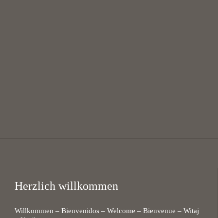
Mittagsgebet mit Suppe
12:00 — 13:30
@
KHG Bayreuth
Herzlich willkommen
Willkommen – Bienvenidos – Welcome – Bienvenue – Witaj