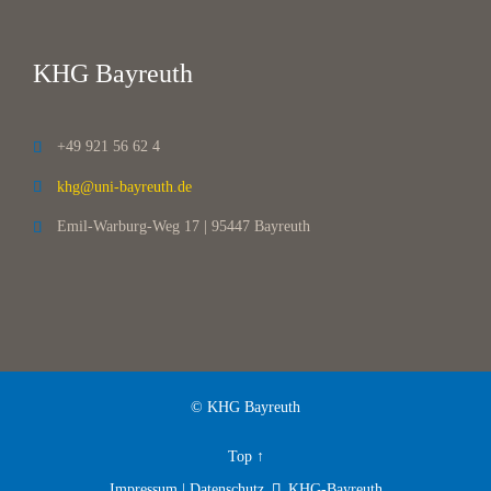
KHG Bayreuth
+49 921 56 62 4

khg@uni-bayreuth.de

Emil-Warburg-Weg 17 | 95447 Bayreuth

© KHG Bayreuth
Top
↑
Impressum | Datenschutz
KHG-Bayreuth
