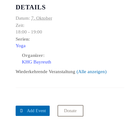
DETAILS
Datum:
7. Oktober
Zeit:
18:00 - 19:00
Serien:
Yoga
Organizer:
KHG Bayreuth
Wiederkehrende Veranstaltung
(Alle anzeigen)

Add Event
Donate