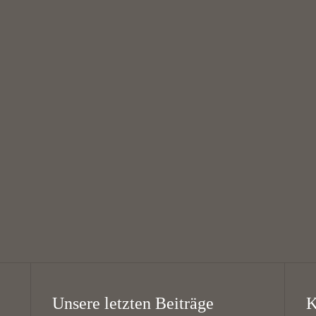
August
August
Theatergruppe “Die
West Coast Swing
Schwarzen Schafe”
16:00 — 18:00
// Theatre group
@
KHG Bayreuth
“The Black Sheep”
18:00 — 20:00
@
KHG Bayreuth
Unsere letzten Beiträge
K