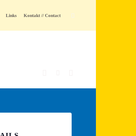
Skip

Links
Kontakt // Contact
to
content



AILS