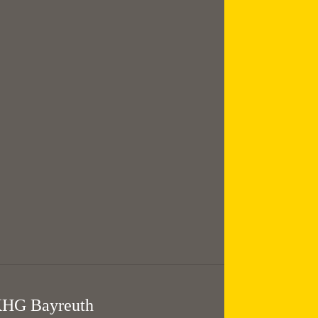
August
Mittagsgebet mit
Suppe
12:00 — 13:30
@
KHG Bayreuth
HG Bayreuth