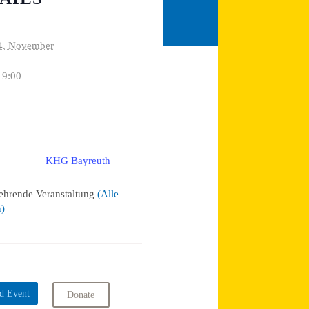
4. November
19:00
KHG Bayreuth
:
ehrende Veranstaltung
(Alle
n)
d Event
Donate