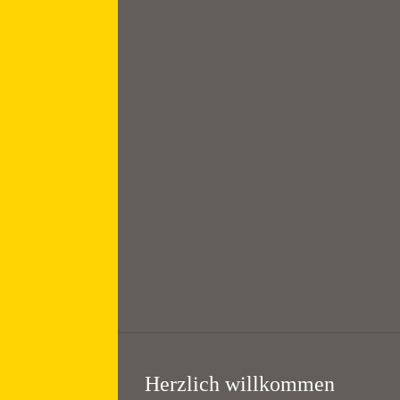
August
Frühschicht mit
Frühstück //
Morning prayer
7:00 — 8:30
@
KHG Bayreuth
Herzlich willkommen