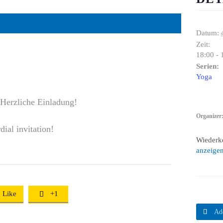
Datum:
Zeit:
18:00 - 
Serien:
Yoga
 Herzliche Einladung!
Organizer
ial invitation!
Wiederk
anzeige
Like
+1


Ad