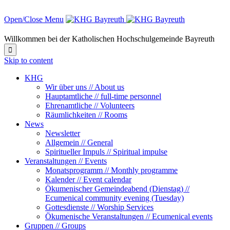
Open/Close Menu
Willkommen bei der Katholischen Hochschulgemeinde Bayreuth

Skip to content
KHG
Wir über uns // About us
Hauptamtliche // full-time personnel
Ehrenamtliche // Volunteers
Räumlichkeiten // Rooms
News
Newsletter
Allgemein // General
Spiritueller Impuls // Spiritual impulse
Veranstaltungen // Events
Monatsprogramm // Monthly programme
Kalender // Event calendar
Ökumenischer Gemeindeabend (Dienstag) //
Ecumenical community evening (Tuesday)
Gottesdienste // Worship Services
Ökumenische Veranstaltungen // Ecumenical events
Gruppen // Groups