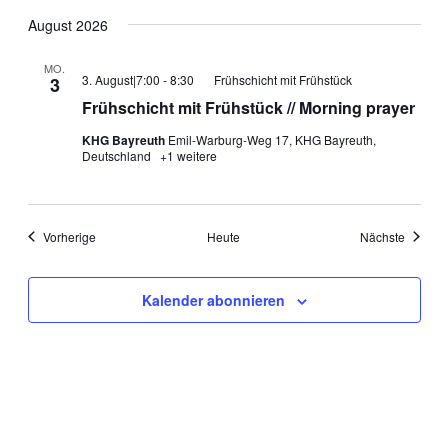
August 2026
MO.
3. August|7:00
-
8:30
Frühschicht mit Frühstück
3
Frühschicht mit Frühstück // Morning prayer
KHG Bayreuth
Emil-Warburg-Weg 17, KHG Bayreuth,
Deutschland
+1 weitere
Veranstaltungen
Veranst
Vorherige
Heute
Nächste
Kalender abonnieren