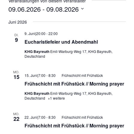
Veranstaltungen von diesem veranstalter
09.06.2026
 - 
09.08.2026
Datum
wählen.
Juni 2026
9. Juni|20:00
-
22:00
DI.
9
Eucharistiefeier und Abendmahl
KHG Bayreuth
Emil-Warburg-Weg 17, KHG Bayreuth,
Deutschland
MO.
15. Juni|7:00
-
8:30
Frühschicht mit Frühstück
15
Frühschicht mit Frühstück // Morning prayer
KHG Bayreuth
Emil-Warburg-Weg 17, KHG Bayreuth,
Deutschland
+1 weitere
MO.
22. Juni|7:00
-
8:30
Frühschicht mit Frühstück
22
Frühschicht mit Frühstück // Morning prayer