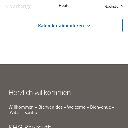
Heute
Vorherige
Veran
Nächste
Veranstaltungen
Kalender abonnieren
Herzlich willkommen
Willkommen – Bienvenidos – Welcome – Bienvenue –
Witaj – Karibu
KHG Bayreuth