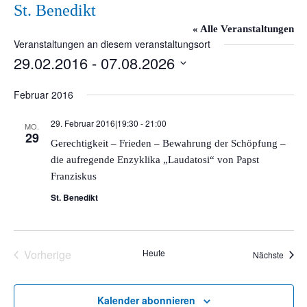
St. Benedikt
« Alle Veranstaltungen
Veranstaltungen an diesem veranstaltungsort
29.02.2016
 - 
07.08.2026
Datum
Februar 2016
wählen.
29. Februar 2016|19:30
-
21:00
MO.
29
Gerechtigkeit – Frieden – Bewahrung der Schöpfung –
die aufregende Enzyklika „Laudatosi“ von Papst
Franziskus
St. Benedikt
Vorherige
Heute
Veran
Nächste
Veranstaltungen
Kalender abonnieren