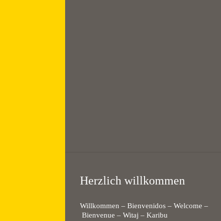
Frühschicht mit
Frühstück //
Morning prayer
7:00 — 8:30
@
KHG Bayreuth
Herzlich willkommen
Willkommen – Bienvenidos – Welcome –
Bienvenue – Witaj – Karibu