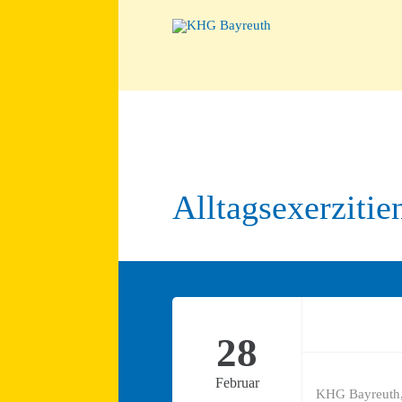
Alltagsexerzitie
28
Februar
KHG Bayreuth,