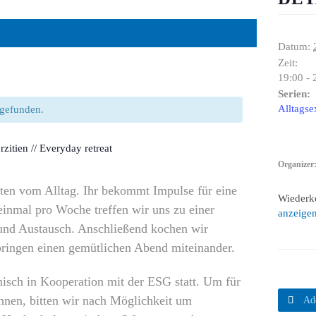
Datum:
Zeit:
19:00 - 
Serien:
Alltagse
ttgefunden.
rzitien // Everyday retreat
Organizer
en vom Alltag. Ihr bekommt Impulse für eine
Wiederk
 einmal pro Woche treffen wir uns zu einer
anzeige
 und Austausch. Anschließend kochen wir
ringen einen gemütlichen Abend miteinander.
isch in Kooperation mit der ESG statt. Um für
nnen, bitten wir nach Möglichkeit um

Ad