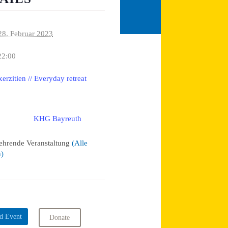
28. Februar 2023
22:00
xerzitien // Everyday retreat
KHG Bayreuth
:
ehrende Veranstaltung
(Alle
n)
d Event
Donate