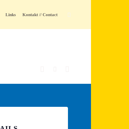
Skip

Links
Kontakt // Contact
to
content



AILS