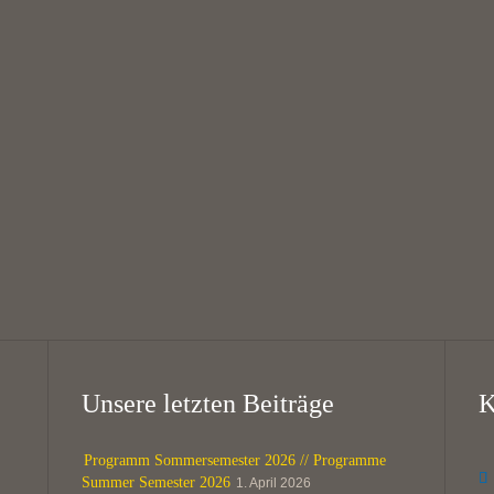
Theatergruppe “Die
West Coast Swing
Schwarzen Schafe”
16:00 — 18:00
// Theatre group
@
KHG Bayreuth
“The Black Sheep”
18:00 — 20:00
@
KHG Bayreuth
Unsere letzten Beiträge
K
Programm Sommersemester 2026 // Programme

Summer Semester 2026
1. April 2026