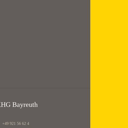
Mittagsgebet mit
Suppe
12:00 — 13:30
@
KHG Bayreuth
HG Bayreuth
+49 921 56 62 4