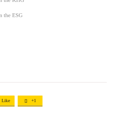
in the KHG
in the ESG
Like
+1
