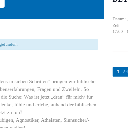
Datum:
Zeit:
17:00 - 
ttgefunden.

Ad
ens in sieben Schritten“ bringen wir biblische
benserfahrungen, Fragen und Zweifeln. So
ie Suche: Was ist jetzt „dran“ für mich/ für
denke, fühle und erlebe, anhand der biblischen
tzt zu tun?
ubigen, Agnostiker, Atheisten, Sinnsucher/-
egen wollen!