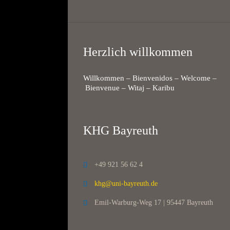
Herzlich willkommen
Willkommen – Bienvenidos – Welcome –
Bienvenue – Witaj – Karibu
KHG Bayreuth
+49 921 56 62 4

khg@uni-bayreuth.de

Emil-Warburg-Weg 17 | 95447 Bayreuth
