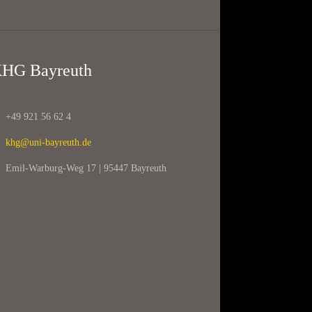
HG Bayreuth
+49 921 56 62 4
khg@uni-bayreuth.de
Emil-Warburg-Weg 17 | 95447 Bayreuth