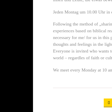
Jeden Montag um 10.00 Uhr in 
Following the method of „sharing
experiences based on biblical r
necessary for me/ for us in thi
thoughts and feelings in the lig
Everyone is invited who wants to
world – regardles of faith or cul
We meet every Monday at 10 am 
