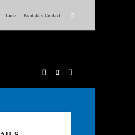
Skip

Links
Kontakt // Contact
to
content



AILS