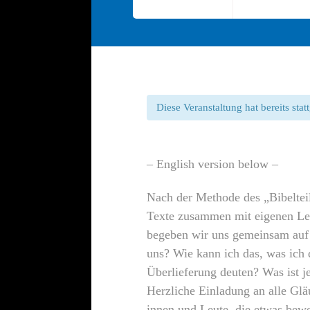
Diese Veranstaltung hat bereits sta
– English version below –
Nach der Methode des „Bibelteil
Texte zusammen mit eigenen Le
begeben wir uns gemeinsam auf d
uns? Wie kann ich das, was ich 
Überlieferung deuten? Was ist je
Herzliche Einladung an alle Glä
innen und Leute, die etwas bew