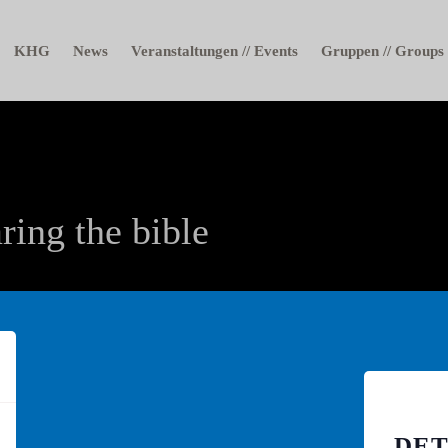
KHG
News
Veranstaltungen // Events
Gruppen // Groups
ring the bible
0
DET