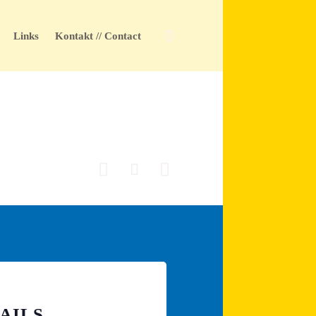
Skip

Links
Kontakt // Contact
to
content



AILS