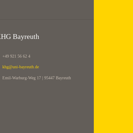
HG Bayreuth
+49 921 56 62 4
khg@uni-bayreuth.de
Emil-Warburg-Weg 17 | 95447 Bayreuth