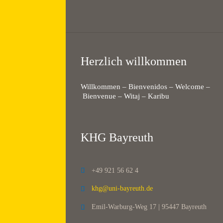
Herzlich willkommen
Willkommen – Bienvenidos – Welcome –
Bienvenue – Witaj – Karibu
KHG Bayreuth
+49 921 56 62 4

khg@uni-bayreuth.de

Emil-Warburg-Weg 17 | 95447 Bayreuth
