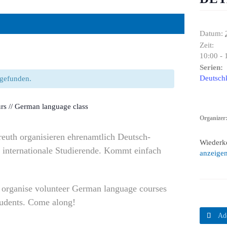
Datum:
Zeit:
10:00 - 
Serien:
Deutschk
ttgefunden.
rs // German language class
Organizer
reuth organisieren ehrenamtlich Deutsch-
Wiederk
 internationale Studierende. Kommt einfach
anzeige
y organise volunteer German language courses
Students. Come along!

Ad