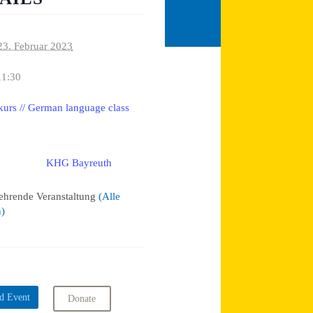
23. Februar 2023
11:30
urs // German language class
KHG Bayreuth
:
ehrende Veranstaltung
(Alle
n)
d Event
Donate