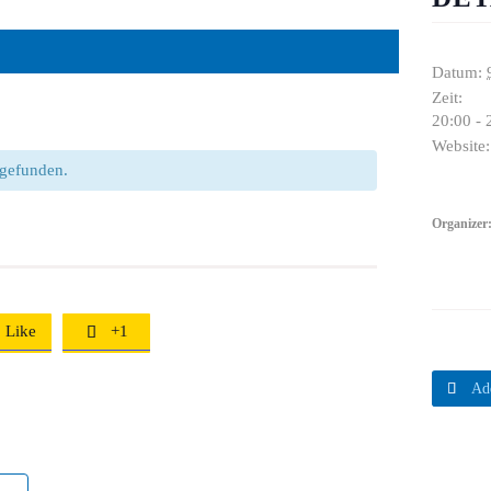
Datum:
Zeit:
20:00 - 
Website:
ttgefunden.
Organizer
Like
+1


Ad