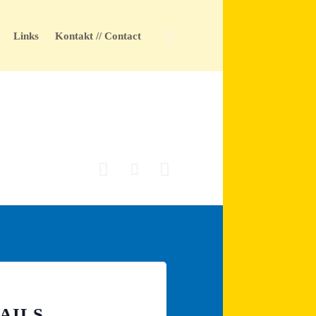
Skip

Links
Kontakt // Contact
to
content



AILS