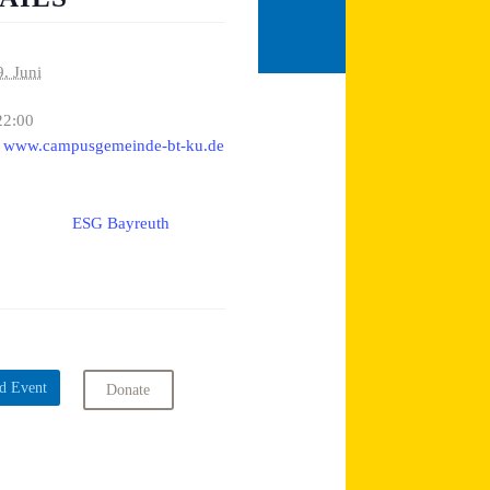
9. Juni
22:00
www.campusgemeinde-bt-ku.de
ESG Bayreuth
:
d Event
Donate