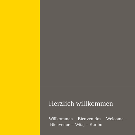
Bayreuth // Suahili
Choir
19:30 — 21:00
@
KHG Bayreuth
Herzlich willkommen
Willkommen – Bienvenidos – Welcome –
Bienvenue – Witaj – Karibu