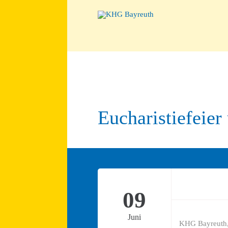
Eucharistiefeie
09
Juni
KHG Bayreuth,