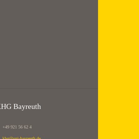
16:00 — 18:00
@
KHG Bayreuth
HG Bayreuth
+49 921 56 62 4
khg@uni-bayreuth.de