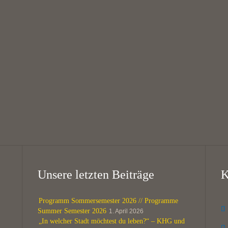
Frühstück //
Schwarzen Schafe”
Morning prayer
// Theatre group
“The Black Sheep”
7:00 — 8:30
@
KHG Bayreuth
18:00 — 20:00
@
KHG Bayreuth
Unsere letzten Beiträge
K
Programm Sommersemester 2026 // Programme

Summer Semester 2026
1. April 2026
„In welcher Stadt möchtest du leben?“ – KHG und
