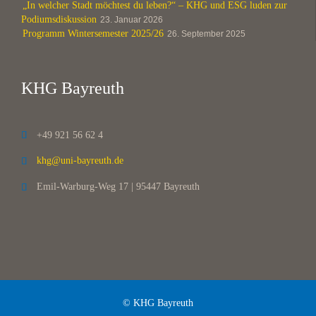
„In welcher Stadt möchtest du leben?“ – KHG und ESG luden zur
Podiumsdiskussion
23. Januar 2026
Programm Wintersemester 2025/26
26. September 2025
KHG Bayreuth
+49 921 56 62 4

khg@uni-bayreuth.de

Emil-Warburg-Weg 17 | 95447 Bayreuth

© KHG Bayreuth