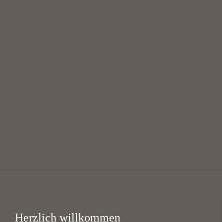
August
Mittagsgebet mit Suppe
12:00 — 13:30
@
KHG Bayreuth
Herzlich willkommen