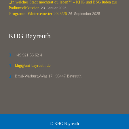
„In welcher Stadt möchtest du leben?“ – KHG und ESG luden zur
Podiumsdiskussion
23. Januar 2026
Programm Wintersemester 2025/26
26. September 2025
KHG Bayreuth
+49 921 56 62 4

khg@uni-bayreuth.de

Emil-Warburg-Weg 17 | 95447 Bayreuth

© KHG Bayreuth