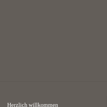
August
Mittagsgebet mit Suppe
12:00 — 13:30
@
KHG Bayreuth
Herzlich willkommen