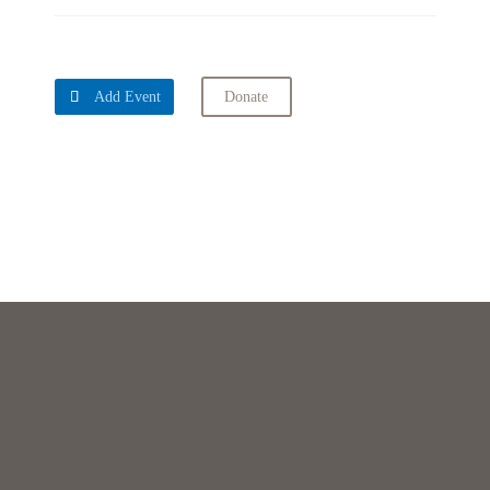

Add Event
Donate
Upcoming Events