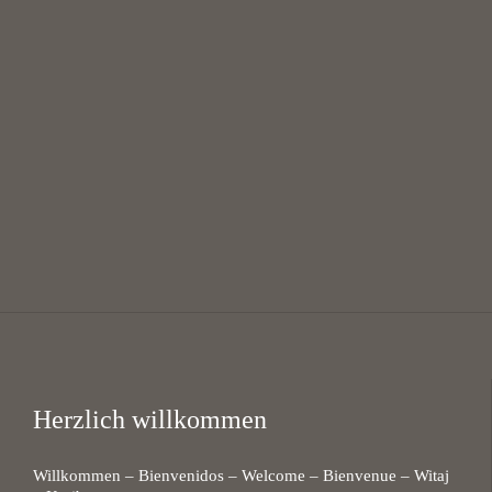
Mittagsgebet mit Suppe
12:00 — 13:30
@
KHG Bayreuth
Herzlich willkommen
Willkommen – Bienvenidos – Welcome – Bienvenue – Witaj