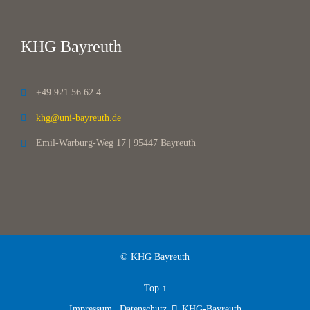
KHG Bayreuth
+49 921 56 62 4

khg@uni-bayreuth.de

Emil-Warburg-Weg 17 | 95447 Bayreuth

© KHG Bayreuth
Top
↑
Impressum | Datenschutz
KHG-Bayreuth
