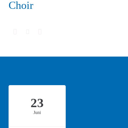
Choir



23
Juni