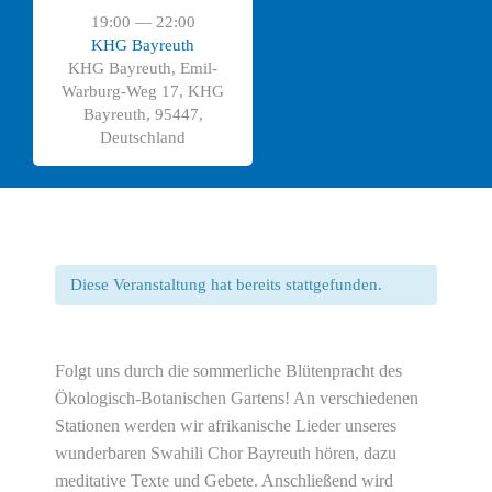
19:00 — 22:00
KHG Bayreuth
KHG Bayreuth, Emil-
Warburg-Weg 17, KHG
Bayreuth, 95447,
Deutschland
Diese Veranstaltung hat bereits stattgefunden.
Folgt uns durch die sommerliche Blütenpracht des
Ökologisch-Botanischen Gartens! An verschiedenen
Stationen werden wir afrikanische Lieder unseres
wunderbaren Swahili Chor Bayreuth hören, dazu
meditative Texte und Gebete. Anschließend wird