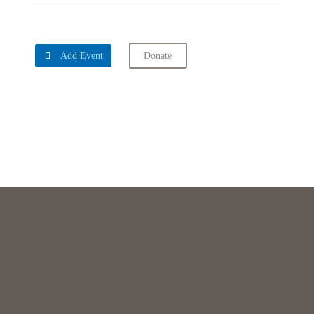

Add Event
Donate
Upcoming Events