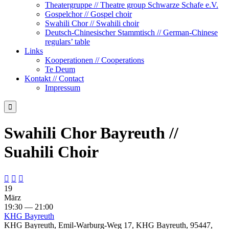
Theatergruppe // Theatre group Schwarze Schafe e.V.
Gospelchor // Gospel choir
Swahili Chor // Swahili choir
Deutsch-Chinesischer Stammtisch // German-Chinese
regulars’ table
Links
Kooperationen // Cooperations
Te Deum
Kontakt // Contact
Impressum

Swahili Chor Bayreuth //
Suahili Choir



19
März
19:30 — 21:00
KHG Bayreuth
KHG Bayreuth, Emil-Warburg-Weg 17, KHG Bayreuth, 95447,