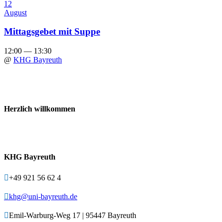
12
August
Mittagsgebet mit Suppe
12:00 — 13:30
@
KHG Bayreuth
Herzlich willkommen
Willkommen – Bienvenidos – Welcome – Bienvenue – Witaj –
Karibu
KHG Bayreuth

+49 921 56 62 4

khg@uni-bayreuth.de

Emil-Warburg-Weg 17 | 95447 Bayreuth