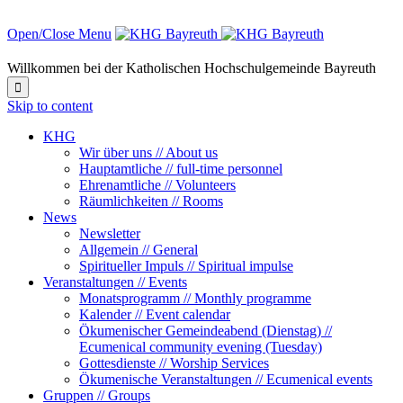
Open/Close Menu
Willkommen bei der Katholischen Hochschulgemeinde Bayreuth

Skip to content
KHG
Wir über uns // About us
Hauptamtliche // full-time personnel
Ehrenamtliche // Volunteers
Räumlichkeiten // Rooms
News
Newsletter
Allgemein // General
Spiritueller Impuls // Spiritual impulse
Veranstaltungen // Events
Monatsprogramm // Monthly programme
Kalender // Event calendar
Ökumenischer Gemeindeabend (Dienstag) //
Ecumenical community evening (Tuesday)
Gottesdienste // Worship Services
Ökumenische Veranstaltungen // Ecumenical events
Gruppen // Groups