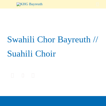

Swahili Chor Bayreuth //
Suahili Choir


