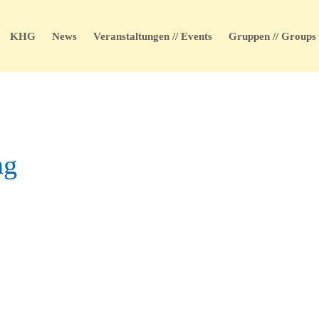
KHG
News
Veranstaltungen // Events
Gruppen // Groups
ng