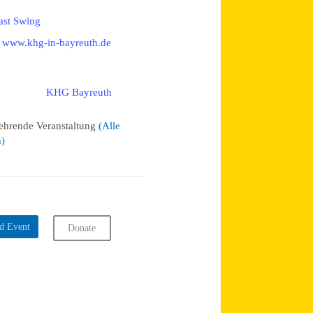
ast Swing
www.khg-in-bayreuth.de
KHG Bayreuth
:
ehrende Veranstaltung
(Alle
n)
d Event
Donate