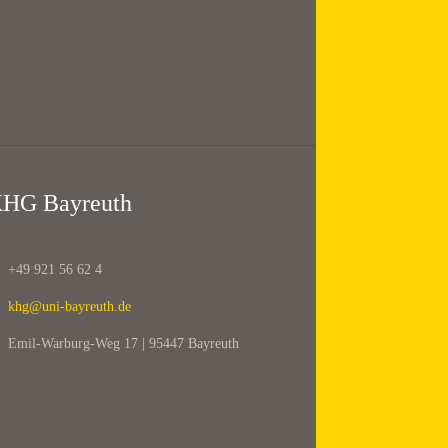
HG Bayreuth
+49 921 56 62 4
khg@uni-bayreuth.de
Emil-Warburg-Weg 17 | 95447 Bayreuth