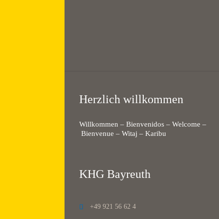
Herzlich willkommen
Willkommen – Bienvenidos – Welcome –
Bienvenue – Witaj – Karibu
KHG Bayreuth
+49 921 56 62 4
