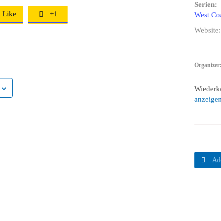
Serien:
Like
+1

West Co
Website:
Organizer
Wiederk
anzeige

Ad