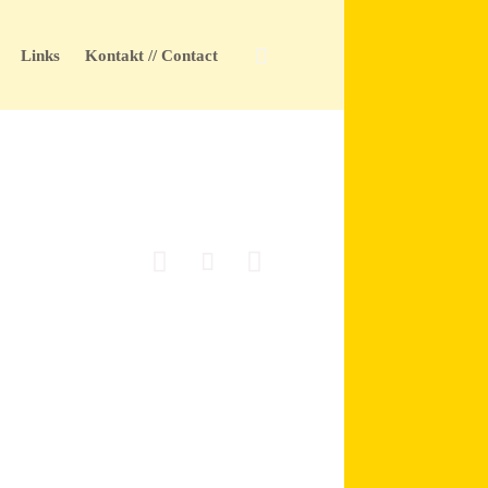
Skip

Links
Kontakt // Contact
to
content


