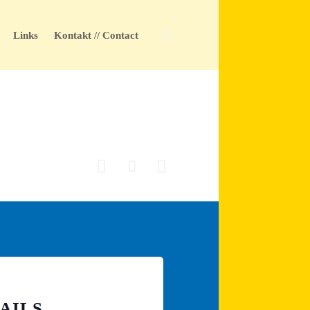
Skip

Links
Kontakt // Contact
to
content



AILS