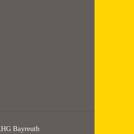
August
Mittagsgebet mit
Suppe
12:00 — 13:30
@
KHG Bayreuth
HG Bayreuth