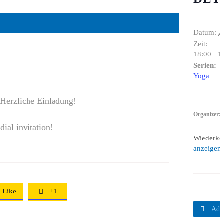
Datum:
Zeit:
18:00 - 
Serien:
Yoga
 Herzliche Einladung!
Organizer
ial invitation!
Wiederk
anzeige
Like
+1


Ad