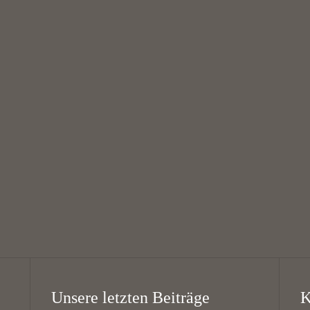
August
August
Theatergruppe “Die
West Coast Swing
Schwarzen Schafe”
16:00 — 18:00
// Theatre group
@
KHG Bayreuth
“The Black Sheep”
18:00 — 20:00
@
KHG Bayreuth
Unsere letzten Beiträge
K