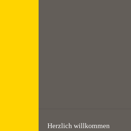
August
Frühschicht mit
Frühstück //
Morning prayer
7:00 — 8:30
@
KHG Bayreuth
Herzlich willkommen