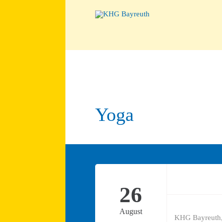
Yoga
26
August
KHG Bayreuth,