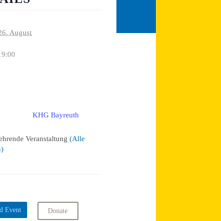
26. August
19:00
KHG Bayreuth
:
ehrende Veranstaltung
(Alle
n)
d Event
Donate