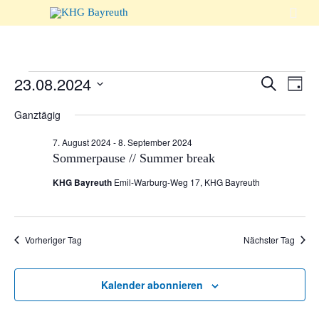

Veranst
23.08.2024
Suche
Vera
Veranstaltungen
Tag
Suche
Ansi
Datum
Ganztägig
wählen.
und
Navi
für
7. August 2024
-
8. September 2024
Ansicht
Sommerpause // Summer break
Naviga
23.
KHG Bayreuth
Emil-Warburg-Weg 17, KHG Bayreuth
August
Vorheriger Tag
Nächster Tag
2024
Kalender abonnieren