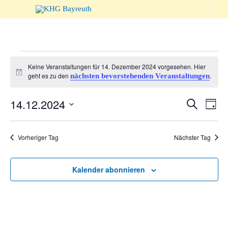

Veranstaltungen
Keine Veranstaltungen für 14. Dezember 2024 vorgesehen. Hier
Hinweis
geht es zu den
.
nächsten bevorstehenden Veranstaltungen
für
Veranst
14.12.2024
Suche
Vera
Tag
Suche
Ansi
Datum
14.
wählen.
und
Navi
Vorheriger Tag
Nächster Tag
Ansicht
Dezember
Naviga
Kalender abonnieren
2024