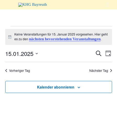

Veranstaltungen
Keine Veranstaltungen für 15. Januar 2025 vorgesehen. Hier geht
Hinweis
es zu den
.
nächsten bevorstehenden Veranstaltungen
für
Veranst
15.01.2025
Suche
Vera
Tag
Suche
Ansi
Datum
15.
wählen.
und
Navi
Vorheriger Tag
Nächster Tag
Ansicht
Januar
Naviga
Kalender abonnieren
2025