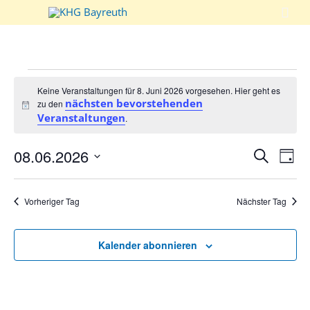

Veranstaltungen
Keine Veranstaltungen für 8. Juni 2026 vorgesehen. Hier geht
nächsten bevorstehenden
es zu den
Hinweis
Veranstaltungen
.
für
Verans
08.06.2026
Ver
Suche
8.
Tag
Suche
Ans
Datum
wählen.
und
Nav
Juni
Vorheriger Tag
Nächster Tag
Ansich
Naviga
2026
Kalender abonnieren