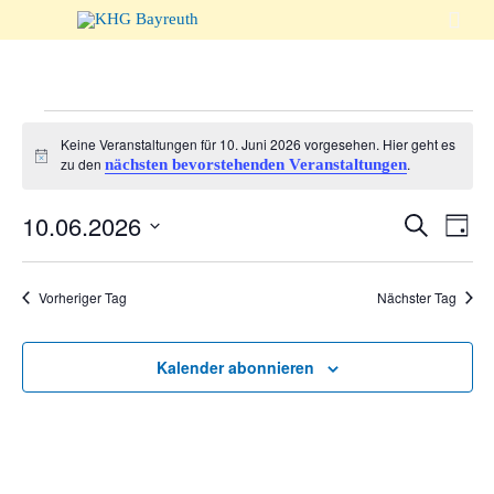

Veranstaltungen
Keine Veranstaltungen für 10. Juni 2026 vorgesehen. Hier geht es
Hinweis
zu den
.
nächsten bevorstehenden Veranstaltungen
für
Veranst
10.06.2026
Suche
Vera
Tag
Suche
Ansi
Datum
10.
wählen.
und
Navi
Vorheriger Tag
Nächster Tag
Ansicht
Juni
Naviga
Kalender abonnieren
2026