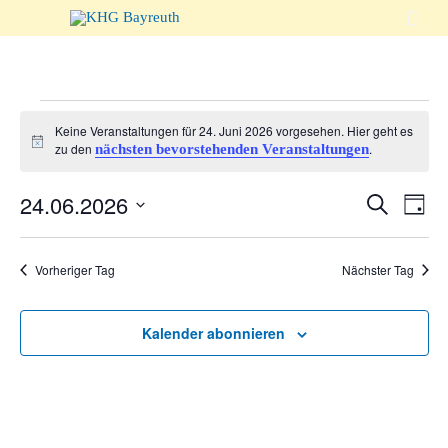

Veranstaltungen
Keine Veranstaltungen für 24. Juni 2026 vorgesehen. Hier geht es
Hinweis
zu den
.
nächsten bevorstehenden Veranstaltungen
für
Veranst
24.06.2026
Suche
Vera
Tag
Suche
Ansi
Datum
24.
wählen.
und
Navi
Vorheriger Tag
Nächster Tag
Ansicht
Juni
Naviga
Kalender abonnieren
2026