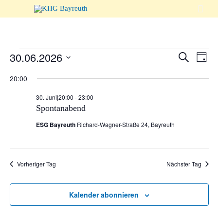

Veranst
30.06.2026
Suche
Vera
Veranstaltungen
Tag
Suche
Ansi
Datum
20:00
wählen.
und
Navi
für
30. Juni|20:00
-
23:00
Ansicht
Spontanabend
Naviga
30.
ESG Bayreuth
Richard-Wagner-Straße 24, Bayreuth
Juni
Vorheriger Tag
Nächster Tag
2026
Kalender abonnieren