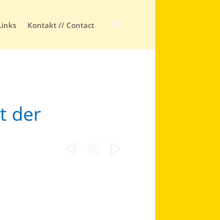
Skip

Links
Kontakt // Contact
to
content
t der


