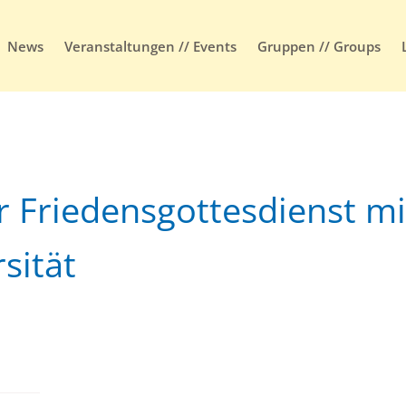
News
Veranstaltungen // Events
Gruppen // Groups
r Friedensgottesdienst mi
sität