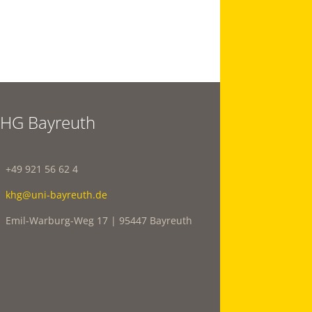
HG Bayreuth
+49 921 56 62 4
khg@uni-bayreuth.de
Emil-Warburg-Weg 17 | 95447 Bayreuth