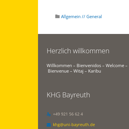
Category
Allgemein // General

Herzlich willkommen
Willkommen – Bienvenidos – Welcome –
Bienvenue – Witaj – Karibu
KHG Bayreuth
+49 921 56 62 4

khg@uni-bayreuth.de
