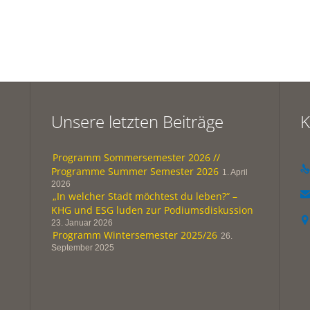
Unsere letzten Beiträge
K
Programm Sommersemester 2026 //

Programme Summer Semester 2026
1. April
2026
„In welcher Stadt möchtest du leben?“ –

KHG und ESG luden zur Podiumsdiskussion

23. Januar 2026
Programm Wintersemester 2025/26
26.
September 2025