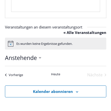
Veranstaltungen an diesem veranstaltungsort
« Alle Veranstaltungen
Es wurden keine Ergebnisse gefunden.
Hinweis
Anstehende
Datum
wählen.
Heute
Nächste
Veranstaltungen
Vorherige
Veranst
Kalender abonnieren