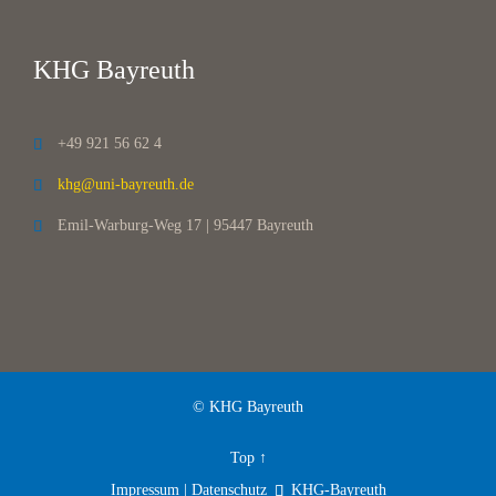
KHG Bayreuth
+49 921 56 62 4

khg@uni-bayreuth.de

Emil-Warburg-Weg 17 | 95447 Bayreuth

© KHG Bayreuth
Top
↑
Impressum | Datenschutz
KHG-Bayreuth
