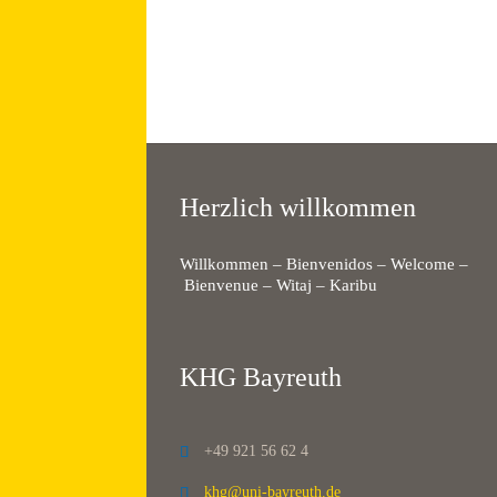
Herzlich willkommen
Willkommen – Bienvenidos – Welcome –
Bienvenue – Witaj – Karibu
KHG Bayreuth
+49 921 56 62 4

khg@uni-bayreuth.de
