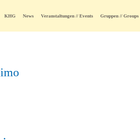
KHG
News
Veranstaltungen // Events
Gruppen // Groups
simo