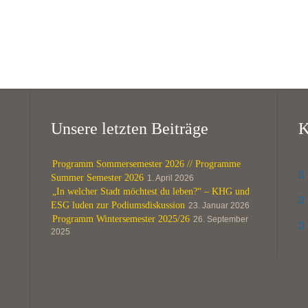
Unsere letzten Beiträge
K
Programm Sommersemester 2026 // Programme

Summer Semester 2026
1. April 2026
„In welcher Stadt möchtest du leben?“ – KHG und

ESG luden zur Podiumsdiskussion
23. Januar 2026
Programm Wintersemester 2025/26
26. September

2025