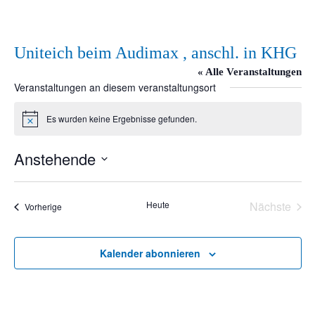
Uniteich beim Audimax , anschl. in KHG
« Alle Veranstaltungen
Veranstaltungen an diesem veranstaltungsort
Es wurden keine Ergebnisse gefunden.
Hinweis
Anstehende
Datum
wählen.
Heute
Nächste
Veranstaltungen
Vorherige
Veransta
Kalender abonnieren