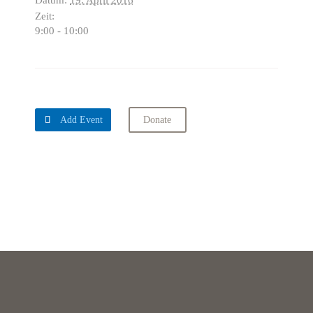
Datum:
19. April 2016
Zeit:
9:00 - 10:00

Add Event
Donate