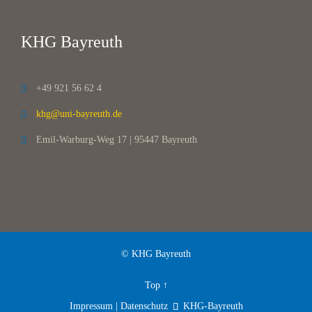
KHG Bayreuth
+49 921 56 62 4

khg@uni-bayreuth.de

Emil-Warburg-Weg 17 | 95447 Bayreuth

© KHG Bayreuth
Top
↑
Impressum | Datenschutz
KHG-Bayreuth
