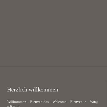
Mittagsgebet mit Suppe
12:00 — 13:30
@
KHG Bayreuth
Herzlich willkommen
Willkommen – Bienvenidos – Welcome – Bienvenue – Witaj
– Karibu