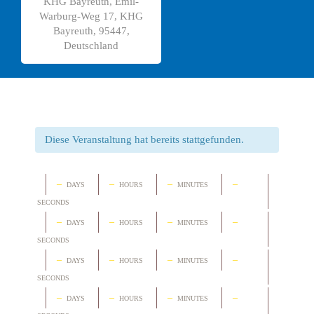
KHG Bayreuth, Emil-
Warburg-Weg 17, KHG
Bayreuth, 95447,
Deutschland
Diese Veranstaltung hat bereits stattgefunden.
–
–
–
–
DAYS
HOURS
MINUTES
SECONDS
–
–
–
–
DAYS
HOURS
MINUTES
SECONDS
–
–
–
–
DAYS
HOURS
MINUTES
SECONDS
–
–
–
–
DAYS
HOURS
MINUTES