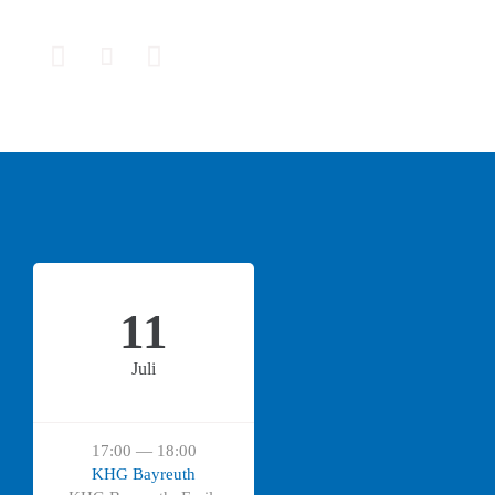



11
Juli
17:00 — 18:00
KHG Bayreuth