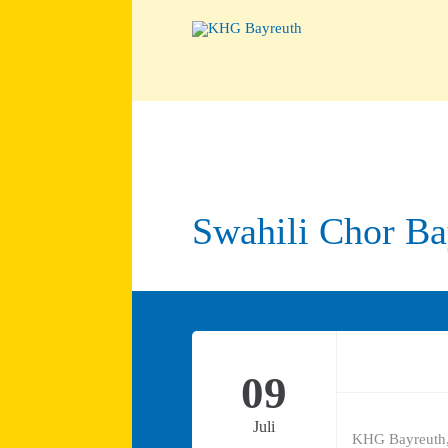
Swahili Chor Bay
09
Juli
KHG Bayreuth,