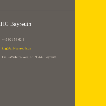
HG Bayreuth
+49 921 56 62 4
khg@uni-bayreuth.de
Emil-Warburg-Weg 17 | 95447 Bayreuth