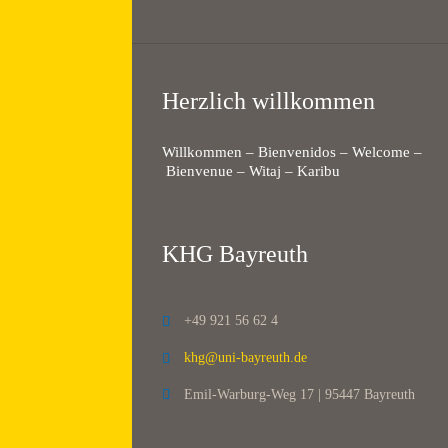
Herzlich willkommen
Willkommen – Bienvenidos – Welcome –
Bienvenue – Witaj – Karibu
KHG Bayreuth
+49 921 56 62 4

khg@uni-bayreuth.de

Emil-Warburg-Weg 17 | 95447 Bayreuth
