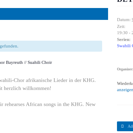
Datum:
Zeit:
19:30 - 
Serien:
Swahili 
ttgefunden.
or Bayreuth // Suahili Choir
Organizer
wahili-Chor afrikanische Lieder in der KHG.
Wiederk
it herzlich willkommen!
anzeige
oir rehearses African songs in the KHG. New

Ad