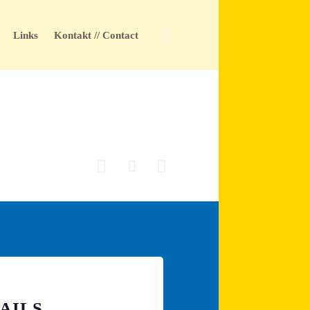
Skip

Links
Kontakt // Contact
to
content



AILS