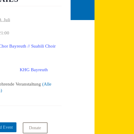
9. Juli
21:00
Chor Bayreuth // Suahili Choir
KHG Bayreuth
:
ehrende Veranstaltung
(Alle
n)
d Event
Donate