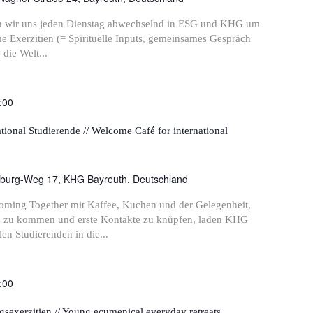
ffen wir uns jeden Dienstag abwechselnd in ESG und KHG um
 Exerzitien (= Spirituelle Inputs, gemeinsames Gespräch
die Welt...
:00
tional Studierende // Welcome Café for international
burg-Weg 17, KHG Bayreuth, Deutschland
Coming Together mit Kaffee, Kuchen und der Gelegenheit,
h zu kommen und erste Kontakte zu knüpfen, laden KHG
en Studierenden in die...
:00
sexerzitien // Young ecumenical everyday retreats