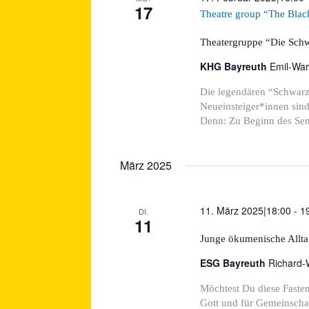
17
Theatre group “The Blac
Theatergruppe “Die Schw
KHG Bayreuth
Emil-War
Die legendären “Schwarz
Neueinsteiger*innen sin
Denn: Zu Beginn des Sem
März 2025
11. März 2025|18:00
-
1
DI.
11
Junge ökumenische Alltag
ESG Bayreuth
Richard-
Möchtest Du diese Fasten
Gott und für Gemeinsch