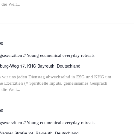
die Welt...
00
sexerzitien // Young ecumenical everyday retreats
burg-Weg 17, KHG Bayreuth, Deutschland
ffen wir uns jeden Dienstag abwechselnd in ESG und KHG um
 Exerzitien (= Spirituelle Inputs, gemeinsames Gespräch
die Welt...
00
sexerzitien // Young ecumenical everyday retreats
Wagner-Straße 24, Bayreuth, Deutschland