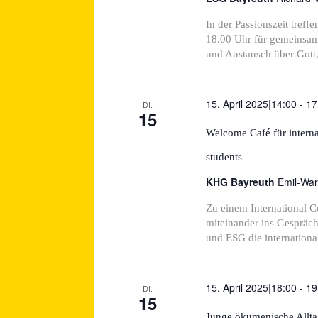
In der Passionszeit tre
18.00 Uhr für gemeinsame
und Austausch über Gott, 
15. April 2025|14:00
-
17
DI.
15
Welcome Café für interna
students
KHG Bayreuth
Emil-War
Zu einem International 
miteinander ins Gespräc
und ESG die international
15. April 2025|18:00
-
19
DI.
15
Junge ökumenische Alltag