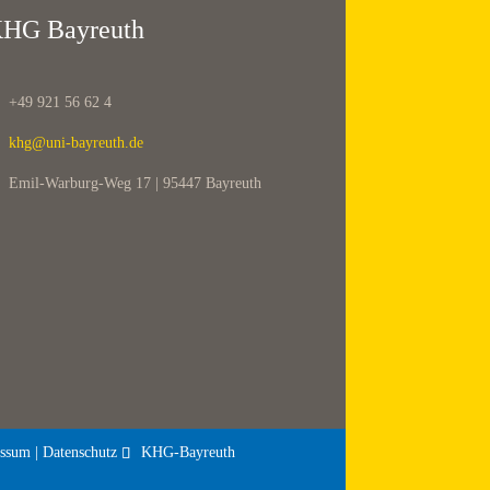
HG Bayreuth
+49 921 56 62 4
khg@uni-bayreuth.de
Emil-Warburg-Weg 17 | 95447 Bayreuth
ssum | Datenschutz
KHG-Bayreuth
