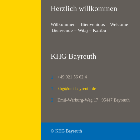
Herzlich willkommen
Willkommen – Bienvenidos – Welcome –
Bienvenue – Witaj – Karibu
KHG Bayreuth
+49 921 56 62 4

khg@uni-bayreuth.de

Emil-Warburg-Weg 17 | 95447 Bayreuth

© KHG Bayreuth