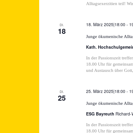
Alltagsexerzitien teil! Wi
18. März 2025|18:00
-
1
DI.
18
Junge ökumenische Alltag
Kath. Hochschulgeme
In der Passionszeit tre
18.00 Uhr für gemeinsame
und Austausch über Gott, 
25. März 2025|18:00
-
1
DI.
25
Junge ökumenische Alltag
ESG Bayreuth
Richard-
In der Passionszeit tre
18.00 Uhr für gemeinsame