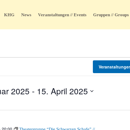
KHG
News
Veranstaltungen // Events
Gruppen // Groups
Veranstaltunge
uar 2025
 - 
15. April 2025
-
20:00
Theatergruppe “Die Schwarzen Schafe” //