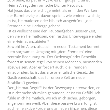
„Ubi bene, ibi patria“ – „Wo es Dir gut geht, da ist
Heimat“, sagt der römische Dichter Pacuvius.
Hat Jesus das vielleicht gemeint, als er in den Werken
der Barmherzigkeit davon spricht, wie eminent wichtig
es ist, Heimatlosen oder biblisch ausgedrückt „den
Fremden eine Herberge geben“.
Ist es vielleicht eine der Hauptaufgaben unserer Zeit,
den vielen Heimatlosen, den rastlos Unterwegsseienden
eine Heimat anzubieten?
Sowohl im Alten, als auch im neuen Testament kommt
dem sorgsamen Umgang mit „dem Fremden“ eine
zentrale Bedeutung zu. Der Ordensgründer Benedikt
fordert in seiner Regel von seinen Mönchen, niemanden
abzuweisen. Aber er fordert auch, die Fremden
einzubinden. Es ist das alte orientalische Gesetz der
Gastfreundschaft, das für unsere Zeit an neuer
Strahlkraft gewinnt.
Der „Heimat-Begriff“ ist der Bewegung unterworfen, er
ist nicht mehr räumlich gebunden, er ist ein Gefühl. Ich
fühle mich heimatlich, wo ich mich sicher, geborgen,
angenommen weiß. Aber diese passive Erwartung ist
auch eine aktive Forderung an jeden Einzelnen, diese