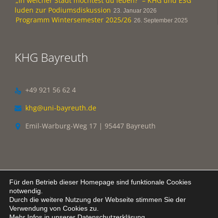
„In welcher Stadt möchtest du leben?“ – KHG und ESG
luden zur Podiumsdiskussion
23. Januar 2026
Programm Wintersemester 2025/26
26. September 2025
KHG Bayreuth
+49 921 56 62 4

khg@uni-bayreuth.de

Emil-Warburg-Weg 17 | 95447 Bayreuth

Für den Betrieb dieser Homepage sind funktionale Cookies
notwendig.
Durch die weitere Nutzung der Webseite stimmen Sie der
© KHG Bayreuth
Verwendung von Cookies zu.
Mehr Infos in unserer Datenschutzerklärung.